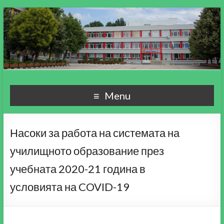
СУ "Пейо Кр. Яворов"
Училище, мой свят чудесен!
Menu
гр. Варна
Насоки за работа на системата на
училищното образование през
учебната 2020-21 година в
условията на COVID-19