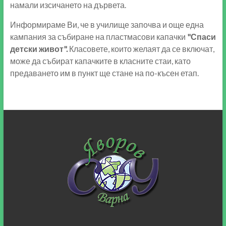
намали изсичането на дървета.
Информираме Ви, че в училище започва и още една
кампания за събиране на пластмасови капачки
"Спаси
детски живот".
Класовете, които желаят да се включат,
може да събират капачките в класните стаи, като
предаването им в пункт ще стане на по-късен етап.