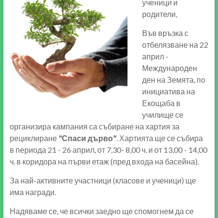
ученици и
родители,
Във връзка с
отбелязване на 22
април -
Международен
ден на Земята, по
инициатива на
Екощаба в
училище се
организира кампания са събиране на хартия за
рециклиране
"Спаси дърво"
. Хартията ще се събира
в периода 21 - 26 април, от 7,30- 8,00 ч. и от 13,00 - 14,00
ч. в коридора на първи етаж (пред входа на басейна).
За най-активните участници (класове и ученици) ще
има награди.
Надяваме се, че всички заедно ще спомогнем да се