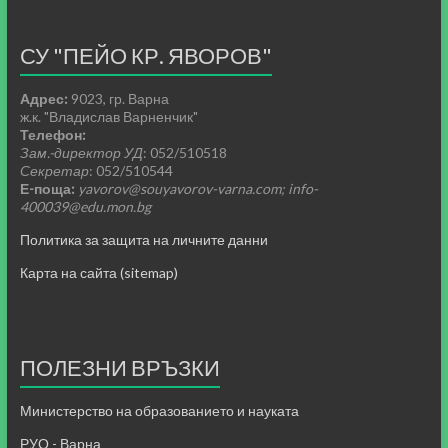
СУ "ПЕЙО КР. ЯВОРОВ"
Адрес:
9023, гр. Варна
ж.к. "Владислав Варненчик"
Телефон:
Зам.-директор УД
: 052/510518
Секретар
: 052/510544
Е-поща:
yavorov@souyavorov-varna.com; info-
400039@edu.mon.bg
Политика за защита на личните данни
Карта на сайта (sitemap)
ПОЛЕЗНИ ВРЪЗКИ
Министерство на образованието и науката
РУО - Варна