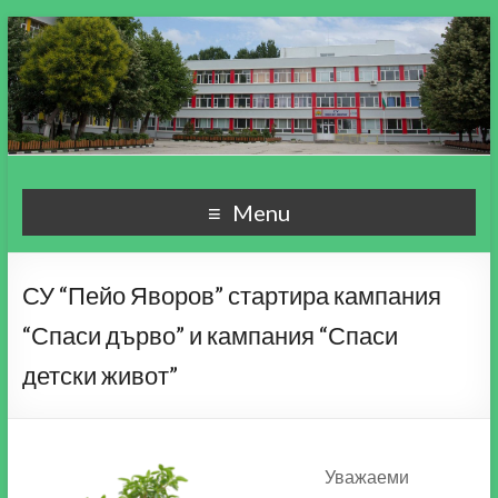
СУ "Пейо Кр. Яворов"
Училище, мой свят чудесен!
Menu
гр. Варна
СУ “Пейо Яворов” стартира кампания
“Спаси дърво” и кампания “Спаси
детски живот”
Уважаеми