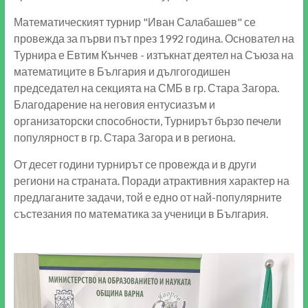
Математическият турнир "Иван Салабашев" се
провежда за първи път през 1992 година. Основател на
Турнира е Евтим Кънчев - изтъкнат деятел на Съюза на
математиците в България и дългогодишен
председател на секцията на СМБ в гр. Стара Загора.
Благодарение на неговия ентусиазъм и
организаторски способности, Турнирът бързо печели
популярност в гр. Стара Загора и в региона.
От десет години турнирът се провежда и в други
региони на страната. Поради атрактивния характер на
предлаганите задачи, той е едно от най-популярните
състезания по математика за ученици в България.