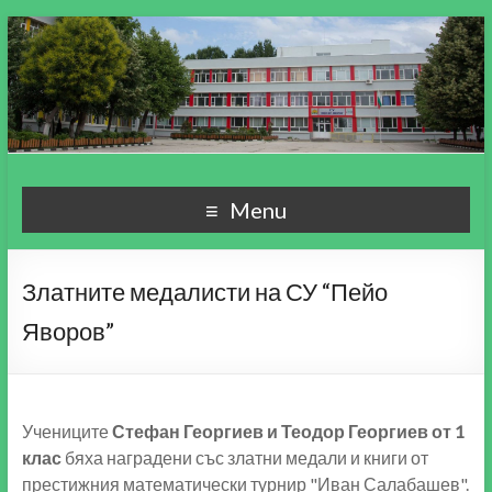
СУ "Пейо Кр. Яворов"
Училище, мой свят чудесен!
Menu
гр. Варна
Златните медалисти на СУ “Пейо
Яворов”
Учениците
Стефан Георгиев и Теодор Георгиев от 1
клас
бяха наградени със златни медали и книги от
престижния математически турнир "Иван Салабашев".