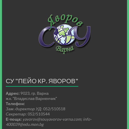
СУ "ПЕЙО КР. ЯВОРОВ"
Адрес:
9023, гр. Варна
ж.к. "Владислав Варненчик"
Телефон:
Зам.-директор УД
: 052/510518
Секретар
: 052/510544
Е-поща:
yavorov@souyavorov-varna.com; info-
400039@edu.mon.bg