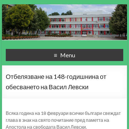
СУ "Пейо Кр. Яворов"
Училище, мой свят чудесен!
Menu
гр. Варна
Отбелязване на 148-годишнина от
обесването на Васил Левски
Всяка година на 18 февруари всички българи свеждат
глава в знак на свято почитание пред паметта на
Апостола на свободата Васил Левски.