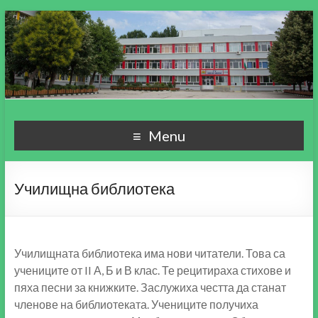
СУ "Пейо Кр. Яворов"
Училище, мой свят чудесен!
Menu
гр. Варна
Училищна библиотека
Училищната библиотека има нови читатели. Това са
учениците от II А, Б и В клас. Те рецитираха стихове и
пяха песни за книжките. Заслужиха честта да станат
членове на библиотеката. Учениците получиха