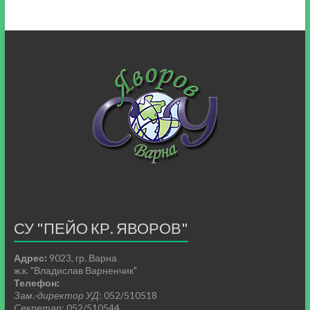
СУ "ПЕЙО КР. ЯВОРОВ"
Адрес:
9023, гр. Варна
ж.к. "Владислав Варненчик"
Телефон:
Зам.-директор УД
: 052/510518
Секретар
: 052/510544