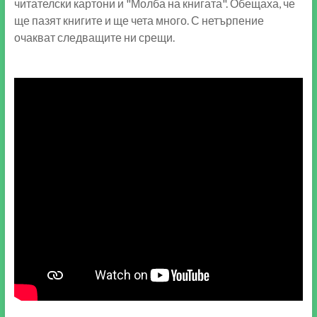
читателски картони и "Молба на книгата". Обещаха, че
ще пазят книгите и ще чета много. С нетърпение
очакват следващите ни срещи.