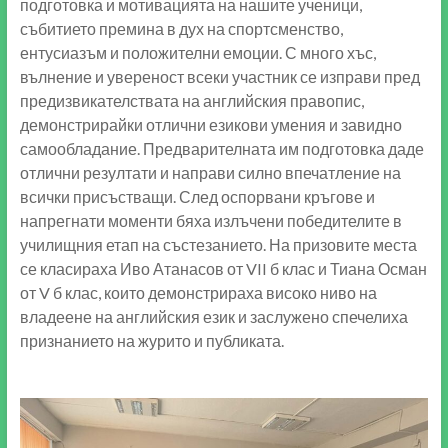
подготовка и мотивацията на нашите ученици,
събитието премина в дух на спортсменство,
ентусиазъм и положителни емоции. С много хъс,
вълнение и увереност всеки участник се изправи пред
предизвикателствата на английския правопис,
демонстрирайки отлични езикови умения и завидно
самообладание. Предварителната им подготовка даде
отлични резултати и направи силно впечатление на
всички присъстващи. След оспорвани кръгове и
напрегнати моменти бяха излъчени победителите в
училищния етап на състезанието. На призовите места
се класираха Иво Атанасов от VII б клас и Тиана Осман
от V б клас, които демонстрираха високо ниво на
владеене на английския език и заслужено спечелиха
признанието на журито и публиката.