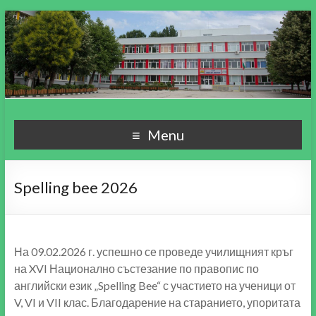
СУ "Пейо Кр. Яворов"
Училище, мой свят чудесен!
Menu
гр. Варна
Spelling bee 2026
На 09.02.2026 г. успешно се проведе училищният кръг
на XVI Национално състезание по правопис по
английски език „Spelling Bee“ с участието на ученици от
V, VI и VII клас. Благодарение на старанието, упоритата