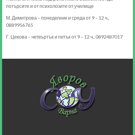
потърсите и от психолозите от училище
М. Димитрова – понеделник и сряда от 9 – 12 ч.,
0889956765
Г. Цекова – четвъртък и петък от 9 – 12 ч., 0892487017