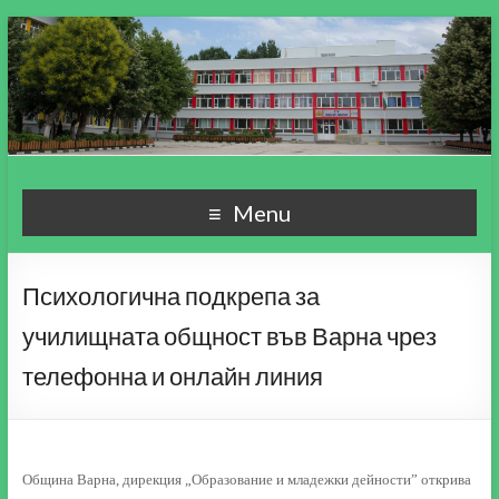
СУ "Пейо Кр. Яворов"
Училище, мой свят чудесен!
Menu
гр. Варна
Психологична подкрепа за
училищната общност във Варна чрез
телефонна и онлайн линия
Община Варна, дирекция „Образование и младежки дейности” открива