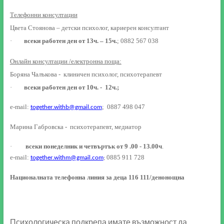
Телефонни консултации
Цвета Стоянова – детски психолог, кариерен консултант
·
всеки работен ден от 13ч. – 15ч.
; 0882 567 038
Онлайн консултации /електронна поща:
Боряна Чалъкова - клиничен психолог, психотерапевт
·
всеки работен ден от 10ч. - 12ч.;
e-mail:
;
0887 498 047
together.withb@gmail.com
Марина Габровска -
психотерапевт, медиатор
·
всеки понеделник и четвъртък от 9 .00 - 13.00ч
.
e-mail:
0885 911 728
together.withm@gmail.com
;
Националната телефонна линия за деца 116 111/денонощна
Психологическа подкрепа имате възможност да