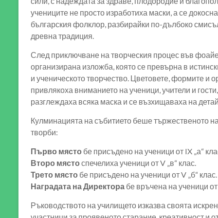
сили, с надеждата за здраве, плодородие и благопо
учениците не просто изработиха маски, а се докосн
българския фолклор, разбирайки по-дълбоко смисъл
древна традиция.
След приключване на творческия процес във фоай
организирана изложба, която се превърна в истинск
и ученическото творчество. Цветовете, формите и 
привлякоха вниманието на ученици, учители и гости,
разглеждаха всяка маска и се възхищаваха на детай
Кулминацията на събитието беше тържественото н
творби:
Първо място
бе присъдено на ученици от IX „а“ кла
Второ място
спечелиха ученици от V „в“ клас.
Трето място
бе присъдено на ученици от V „б“ клас.
Наградата на Директора
бе връчена на ученици от I
Ръководството на училището изказва своята искрен
участници за проявеното старание, креативност и о