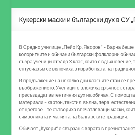
Кукерски маски и български дух в СУ 
В
Средно училище „Пейо Кр. Яворов“ – Варна
беше 
колоритните и обичани български фолклорни обича
събра ученици от V до X клас, които с вдъхновение, 
ентусиазъм се включиха в изработката на традицион
В продължение на няколко дни класните стаи се пр
въображението. Учениците вложиха сръчност, стара
пресъздадат автентичния дух на обичая. С помощта
материали – картон, текстил, вълна, пера, естестве
от цветове – те сътвориха впечатляващи маски, коит
символиката и магията на българските традиции.
Обичаят „Кукери“ е свързан с вярата в пречистванет