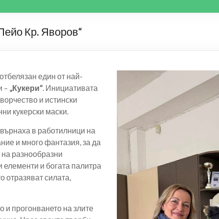
„Пейо Кр. Яворов“
отбелязан един от най-
и –
„Кукери“
. Инициативата
творчество и истински
ни кукерски маски.
евърнаха в работилници на
ние и много фантазия, за да
 на разнообразни
ни елементи и богата палитра
о отразяват силата,
о и прогонването на злите