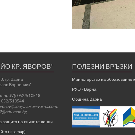
ЕЙО КР. ЯВОРОВ"
ПОЛЕЗНИ ВРЪЗКИ
3, гр. Варна
Министерство на образованието
ислав Варненчик"
РУО - Варна
ктор УД
: 052/510518
Община Варна
: 052/510544
vorov@souyavorov-varna.com;
39@edu.mon.bg
а защита на личните данни
йта (sitemap)