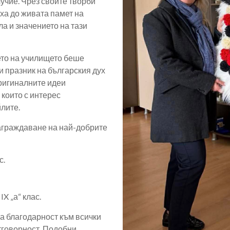
лучие. Чрез своите творби
аха до живата памет на
а и значението на тази
ето на училището беше
и празник на българския дух
оригиналните идеи
 които с интерес
лите.
аграждаване на най-добрите
с.
X „а“ клас.
а благодарност към всички
тговорност. Подобни