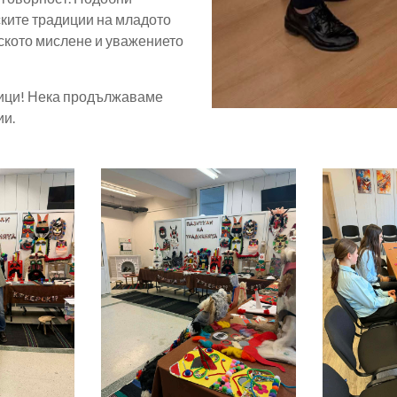
ските традиции на младото
еското мислене и уважението
ници! Нека продължаваме
ии.