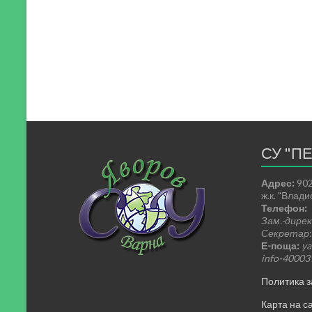
СУ "П
Адрес:
902
ж.к. "Влад
Телефон:
Зам.-дире
Секретар
Е-поща:
ya
info-4000
Политика з
Карта на са