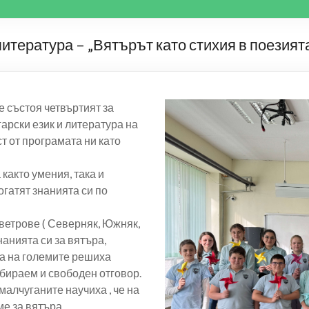
литература – „Вятърът като стихия в поезията
 състоя четвъртият за
арски език и литература на
ст от програмата ни като
 както умения, така и
огатят знанията си по
ветрове ( Северняк, Южняк,
анията си за вятъра,
та на големите решиха
збираем и свободен отговор.
малчуганите научиха , че на
е за вятъра.