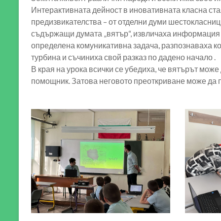
Интерактивната дейност в иновативната класна ста
предизвикателства – от отделни думи шестокласниц
съдържащи думата „вятър“, извличаха информация о
определена комуникативна задача, разпознаваха к
турбина и съчиниха свой разказ по дадено начало .
В края на урока всички се убедиха, че вятърът може д
помощник. Затова неговото преоткриване може да 