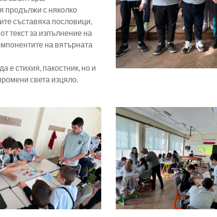
я продължи с няколко
ите съставяха пословици,
т текст за изпълнение на
омпонентите на вятърната
а е стихия, пакостник, но и
промени света изцяло.