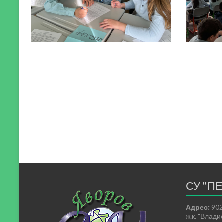
СУ "П
Адрес:
902
ж.к. "Влад