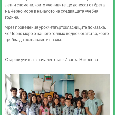
летни спомени, които учениците ще донесат от брега
на Черно море в началото на следващата учебна
година.
Чрез проведения урок четвъртокласниците показаха,
че Черно море е нашето голямо водно богатство, което
трябва да познаваме и пазим.
Старши учител в начален етап: Иванка Николова