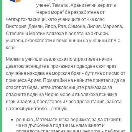
учене“. Темата „Хранителни вериги в
Черно море“ бе разработена от
четвъртокласници, като учениците от 4-а клас
Виктория, Дамян, Явор, Рая, Симона, Лилия, Мариела,
Стелиян и Мартин влязоха в ролята на актьори,
учители, екоексперти и помощници на ученици от 9-а
клас.
Малките учители въвлякоха по атрактивен начин
деветокласниците в приказния подводен свят чрез
случайна находка на морския бряг – бутилка с писмо от
принцеса Ариел. Помагайки на нейните приятели да се
спасят от беда, четвъртокласниците разказаха за
опасните води на Черно море и въвлякоха всички в
игри и задачи, представени чрез презентация, работа
на хромбук и табло – лапбук:
решиха „Математическа верижка“, за да открият,
че на дълбочина под 180 м. няма живот и
проведоха спасителна акция чрез игра – лабиринт