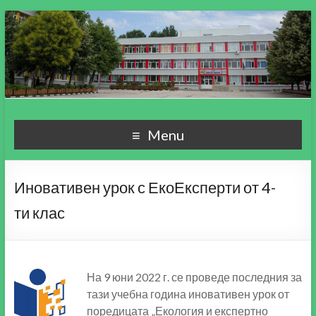
СУ "Пейо Кр. Яворов"
Училище, мой свят чудесен!
Menu
гр. Варна
Иновативен урок с ЕкоЕксперти от 4-
ти клас
На 9 юни 2022 г. се проведе последния за
тази учебна година иновативен урок от
поредицата „Екология и експертно