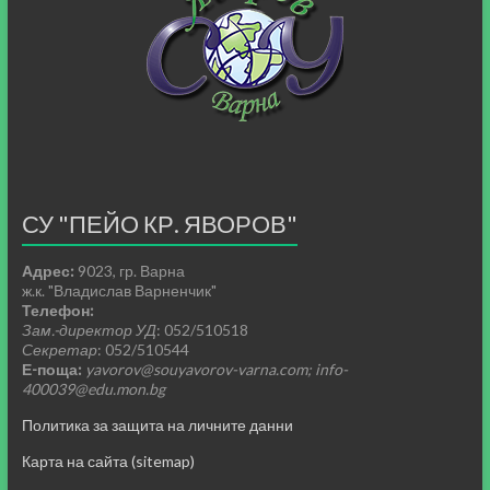
СУ "ПЕЙО КР. ЯВОРОВ"
Адрес:
9023, гр. Варна
ж.к. "Владислав Варненчик"
Телефон:
Зам.-директор УД
: 052/510518
Секретар
: 052/510544
Е-поща:
yavorov@souyavorov-varna.com; info-
400039@edu.mon.bg
Политика за защита на личните данни
Карта на сайта (sitemap)