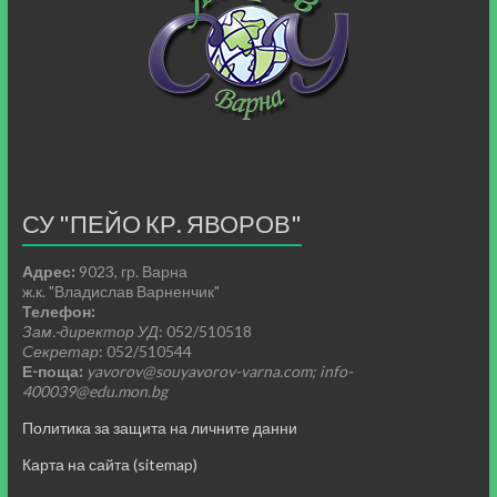
СУ "ПЕЙО КР. ЯВОРОВ"
Адрес:
9023, гр. Варна
ж.к. "Владислав Варненчик"
Телефон:
Зам.-директор УД
: 052/510518
Секретар
: 052/510544
Е-поща:
yavorov@souyavorov-varna.com; info-
400039@edu.mon.bg
Политика за защита на личните данни
Карта на сайта (sitemap)