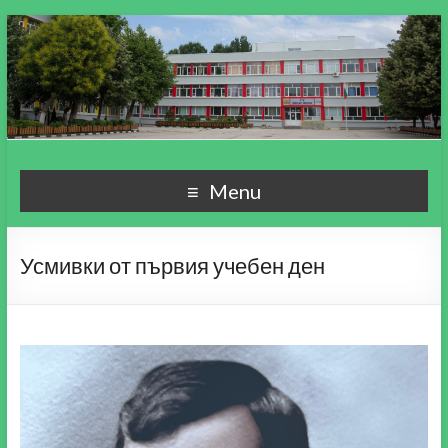
СУ "Пейо Кр. Яворов"
Училище, мой свят чудесен!
Menu
гр. Варна
Усмивки от първия учебен ден