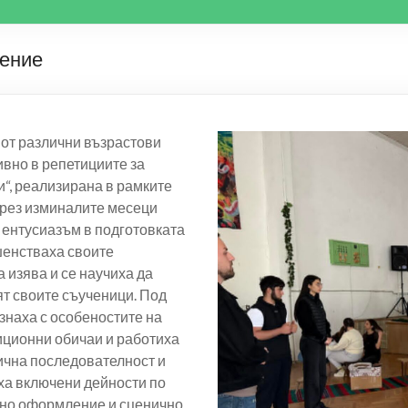
вение
и от различни възрастови
ивно в репетициите за
“, реализирана в рамките
През изминалите месеци
 ентусиазъм в подготовката
шенстваха своите
 изява и се научиха да
ят своите съученици. Под
знаха с особеностите на
иционни обичаи и работиха
ична последователност и
ха включени дейности по
ално оформление и сценично