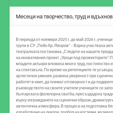
Месеци на творчество, труд и вдъхно
В периода от ноември 2025 г. до май 2026 г. учениц
групи в СУ „Пейо Кр. Яворов“ – Варна участваха акт
театралната постановка „Следите на нашите предци
на иновативния проект „Уроци под прожекторите“. 
младите актьори вложиха много труд, постоянство и
на спектакъла. По време на репетициите те усъвър
артистични умения, развиха увереност при сценична
работят в екип, да поемат отговорност и да подкреп
ръководството на своите учители учениците се запо
българската фолклорна сватба, пресъздадоха трад
върху изграждането на сценични образи, драматург
автентична атмосфера. В процеса на подготовка бя
изработване на декори, подбор на костюми, музик