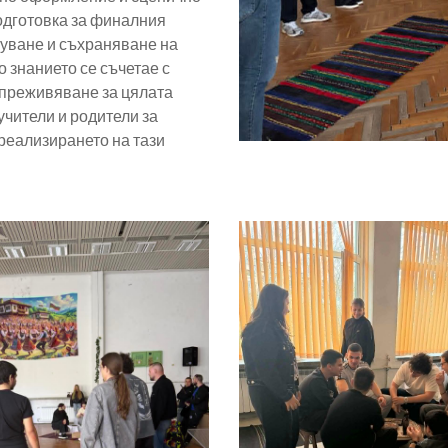
одготовка за финалния
бщуване и съхраняване на
о знанието се съчетае с
 преживяване за цялата
учители и родители за
реализирането на тази