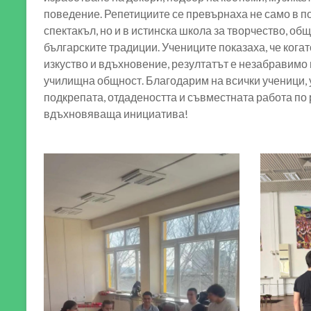
поведение. Репетициите се превърнаха не само в п
спектакъл, но и в истинска школа за творчество, о
българските традиции. Учениците показаха, че когат
изкуство и вдъхновение, резултатът е незабравимо
училищна общност. Благодарим на всички ученици, 
подкрепата, отдадеността и съвместната работа по 
вдъхновяваща инициатива!