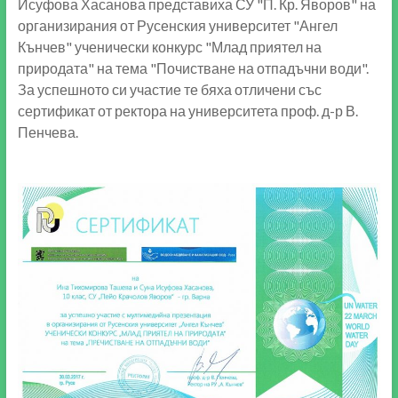
Исуфова Хасанова представиха СУ "П. Кр. Яворов" на
организирания от Русенския университет "Ангел
Кънчев" ученически конкурс "Млад приятел на
природата" на тема "Почистване на отпадъчни води".
За успешното си участие те бяха отличени със
сертификат от ректора на университета проф. д-р В.
Пенчева.