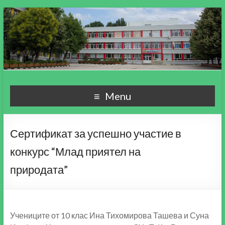
СУ "Пейо Кр. Яворов"
Училище, мой свят чудесен!
Menu
гр. Варна
Сертификат за успешно участие в
конкурс “Млад приятел на
природата”
Учениците от 10 клас Ина Тихомирова Ташева и Суна