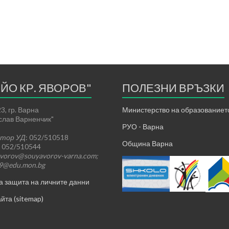
ЕЙО КР. ЯВОРОВ"
ПОЛЕЗНИ ВРЪЗКИ
3, гр. Варна
Министерство на образованието
ислав Варненчик"
РУО - Варна
ктор УД
: 052/510518
Община Варна
: 052/510544
vorov@souyavorov-varna.com;
39@edu.mon.bg
а защита на личните данни
йта (sitemap)