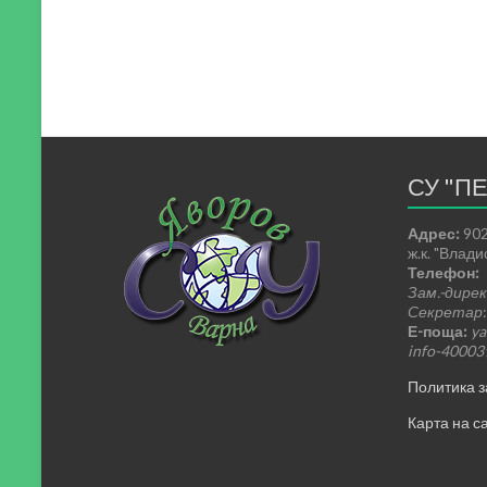
СУ "П
Адрес:
902
ж.к. "Влад
Телефон:
Зам.-дире
Секретар
Е-поща:
ya
info-4000
Политика з
Карта на са