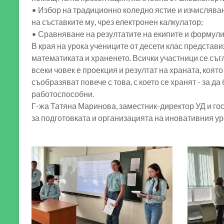
• Избор на традиционно коледно ястие и изчислява
на съставките му, чрез електронен калкулатор;
• Сравняване на резултатите на екипите и формули
В края на урока учениците от десети клас представ
математиката и храненето. Всички участници се съг
всеки човек е проекция и резултат на храната, която
съобразяват повече с това, с което се хранят - за да
работоспособни.
Г-жа Татяна Маринова, заместник-директор УД и гос
за подготовката и организацията на иновативния ур