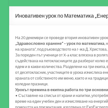
Иновативен урок по Математика „Енер
На 20 декември се проведе втория иновативен урок
„Здравословно хранене“ – урок по математика
,
на храната“, под ръководството на г-жа Д. Христова, 
За пореден път ученици от X-a клас влязоха в ролят
съдействаха на петокласниците да разберат колко е
ядем и в какви количества. Разделени на три екипа,
от десетокласник, участниците в урока изчислиха е
храната от собственото им меню, както и на традиц
коледни празници.
Урокът премина в екипна работа по три основни
• Съставяне на списък от храни и напитки, употреб
време на един учебен ден и изчисляване на енергий
помощтта на презентация, изготвена от ЕкоЕксперти