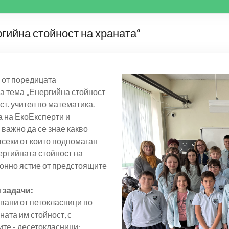
гийна стойност на храната“
 от поредицата
 на тема „Енергийна стойност
ст. учител по математика.
а на ЕкоЕксперти и
 важно да се знае какво
 всеки от които подпомаган
нергийната стойност на
ионно ястие от предстоящите
 задачи:
явани от петокласници по
ната им стойност, с
те - десетокласници;