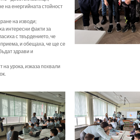
не на енергийната стойност
ране на изводи;
иха интересни факти за
ласиха с твърдението, че
 приема, и обещаха, че ще се
 бъдат здрави и
т на урока, изказа похвали
ок.