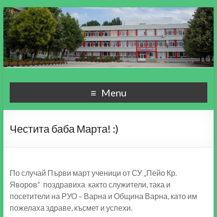
СУ "Пейо Кр. Яворов"
Училище, мой свят чудесен!
Menu
гр. Варна
Честита баба Марта! :)
По случай Първи март ученици от СУ „Пейо Кр.
Яворов“ поздравиха както служители, така и
посетители на РУО – Варна и Община Варна, като им
пожелаха здраве, късмет и успехи.