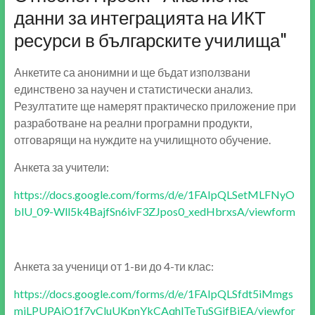
данни за интеграцията на ИКТ
ресурси в българските училища"
Анкетите са анонимни и ще бъдат използвани
единствено за научен и статистически анализ.
Резултатите ще намерят практическо приложение при
разработване на реални програмни продукти,
отговарящи на нуждите на училищното обучение.
Анкета за учители:
https://docs.google.com/forms/d/e/1FAIpQLSetMLFNyO
blU_09-Wll5k4BajfSn6ivF3ZJpos0_xedHbrxsA/viewform
Анкета за ученици от 1-ви до 4-ти клас:
https://docs.google.com/forms/d/e/1FAIpQLSfdt5iMmgs
miLPUPAjO1f7yCluUKpnYkCAqhlTeTuSGifBjEA/viewfor