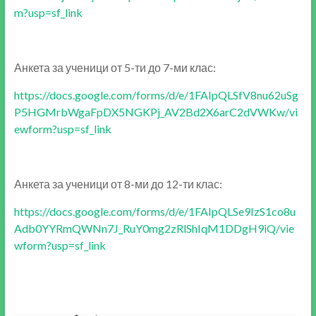
m?usp=sf_link
Анкета за ученици от 5-ти до 7-ми клас:
https://docs.google.com/forms/d/e/1FAIpQLSfV8nu62uSg
P5HGMrbWgaFpDX5NGKPj_AV2Bd2X6arC2dVWKw/vi
ewform?usp=sf_link
Анкета за ученици от 8-ми до 12-ти клас:
https://docs.google.com/forms/d/e/1FAIpQLSe9IzS1co8u
Adb0YYRmQWNn7J_RuY0mg2zRlShIqM1DDgH9iQ/vie
wform?usp=sf_link