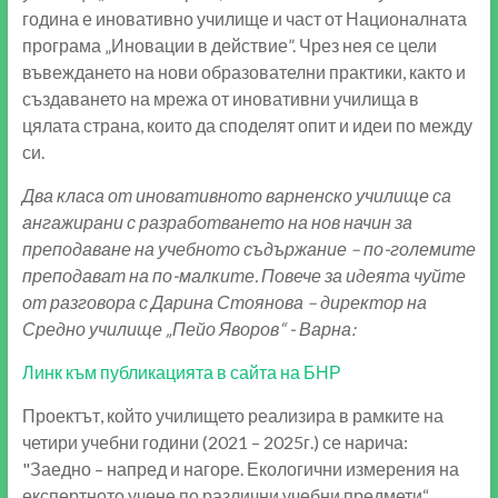
година е иновативно училище и част от Националната
програма „Иновации в действие”. Чрез нея се цели
въвеждането на нови образователни практики, както и
създаването на мрежа от иновативни училища в
цялата страна, които да споделят опит и идеи по между
си.
Два класа от иновативното варненско училище са
ангажирани с разработването на нов начин за
преподаване на учебното съдържание – по-големите
преподават на по-малките. Повече за идеята чуйте
от разговора с Дарина Стоянова – директор на
Средно училище „Пейо Яворов“ - Варна:
Линк към публикацията в сайта на БНР
Проектът, който училището реализира в рамките на
четири учебни години (2021 – 2025г.) се нарича:
"Заедно – напред и нагоре. Екологични измерения на
експертното учене по различни учебни предмети“.