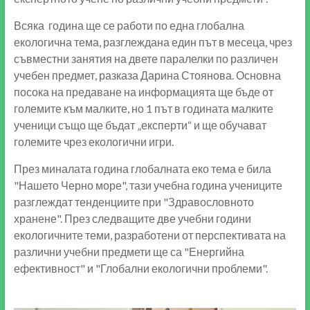
Всяка година ще се работи по една глобална
екологична тема, разглеждана един път в месеца, чрез
съвместни занятия на двете паралелки по различен
учебен предмет, разказа Дарина Стоянова. Основна
посока на предаване на информацията ще бъде от
големите към малките, но 1 път в годината малките
ученици също ще бъдат „експерти“ и ще обучават
големите чрез екологични игри.
През миналата година глобалната еко тема е била
"Нашето Черно море", тази учебна година учениците
разглеждат тенденциите при "Здравословното
хранене". През следващите две учебни години
екологичните теми, разработени от перспективата на
различни учебни предмети ще са "Енергийна
ефективност" и "Глобални екологични проблеми".