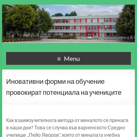
СУ "Пейо Кр. Яворов"
Училище, мой свят чудесен!
Menu
гр. Варна
Иновативни форми на обучение
провокират потенциала на учениците
Как взаимоучителната метода от миналото се пренася
в наши дни? Това се случва във варненското Средно
училище „Пейо Яворов”, което от миналата учебна