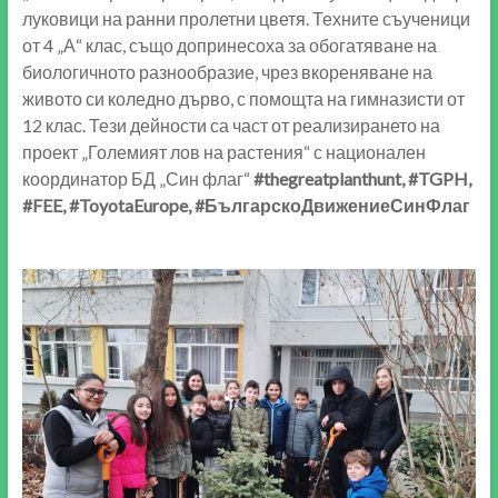
луковици на ранни пролетни цветя. Техните съученици
от 4 „А“ клас, също допринесоха за обогатяване на
биологичното разнообразие, чрез вкореняване на
живото си коледно дърво, с помощта на гимназисти от
12 клас. Тези дейности са част от реализирането на
проект „Големият лов на растения“ с национален
координатор БД „Син флаг“
#thegreatplanthunt, #TGPH,
#FEE
, #ToyotaEurope, #БългарскоДвижениеСинФлаг