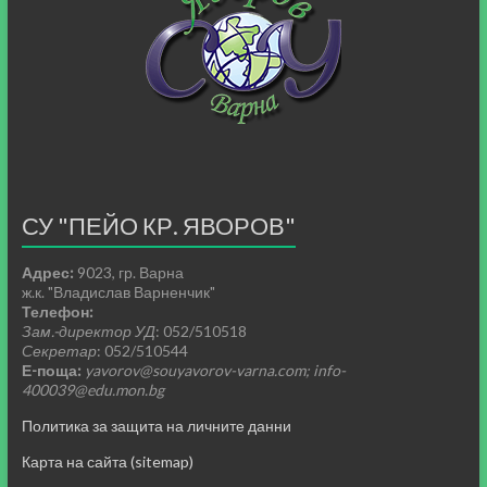
СУ "ПЕЙО КР. ЯВОРОВ"
Адрес:
9023, гр. Варна
ж.к. "Владислав Варненчик"
Телефон:
Зам.-директор УД
: 052/510518
Секретар
: 052/510544
Е-поща:
yavorov@souyavorov-varna.com; info-
400039@edu.mon.bg
Политика за защита на личните данни
Карта на сайта (sitemap)