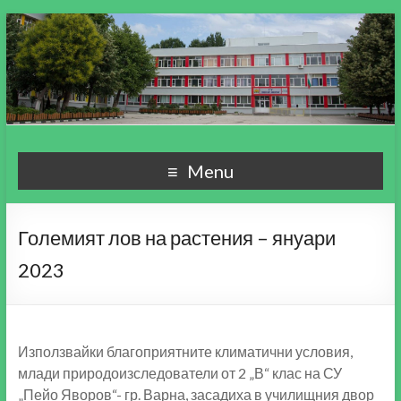
СУ "Пейо Кр. Яворов"
Училище, мой свят чудесен!
Menu
гр. Варна
Големият лов на растения – януари
2023
Използвайки благоприятните климатични условия,
млади природоизследователи от 2 „В“ клас на СУ
„Пейо Яворов“- гр. Варна, засадиха в училищния двор