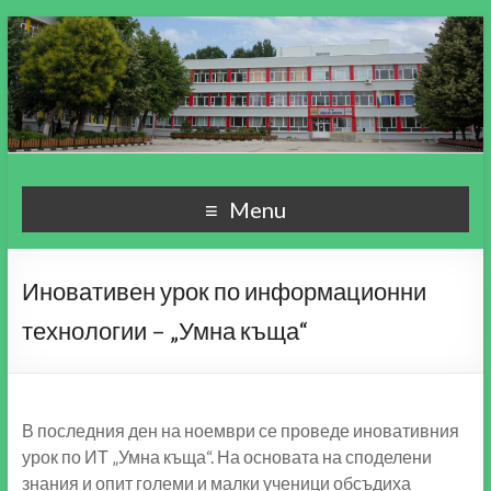
СУ "Пейо Кр. Яворов"
Училище, мой свят чудесен!
Menu
гр. Варна
Иновативен урок по информационни
технологии – „Умна къща“
В последния ден на ноември се проведе иновативния
урок по ИТ „Умна къща“. На основата на споделени
знания и опит големи и малки ученици обсъдиха