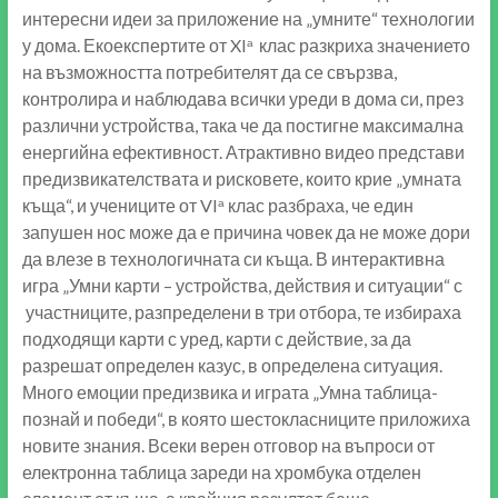
интересни идеи за приложение на „умните“ технологии
у дома. Екоекспертите от XI
клас разкриха значението
а
на възможността потребителят да се свързва,
контролира и наблюдава всички уреди в дома си, през
различни устройства, така че да постигне максимална
енергийна ефективност. Атрактивно видео представи
предизвикателствата и рисковете, които крие „умната
къща“, и учениците от VI
клас разбраха, че един
а
запушен нос може да е причина човек да не може дори
да влезе в технологичната си къща. В интерактивна
игра „Умни карти – устройства, действия и ситуации“ с
участниците, разпределени в три отбора, те избираха
подходящи карти с уред, карти с действие, за да
разрешат определен казус, в определена ситуация.
Много емоции предизвика и играта „Умна таблица-
познай и победи“, в която шестокласниците приложиха
новите знания. Всеки верен отговор на въпроси от
електронна таблица зареди на хромбука отделен