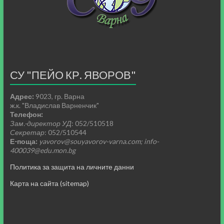
СУ "ПЕЙО КР. ЯВОРОВ"
Адрес:
9023, гр. Варна
ж.к. "Владислав Варненчик"
Телефон:
Зам.-директор УД
: 052/510518
Секретар
: 052/510544
Е-поща:
yavorov@souyavorov-varna.com; info-
400039@edu.mon.bg
Политика за защита на личните данни
Карта на сайта (sitemap)