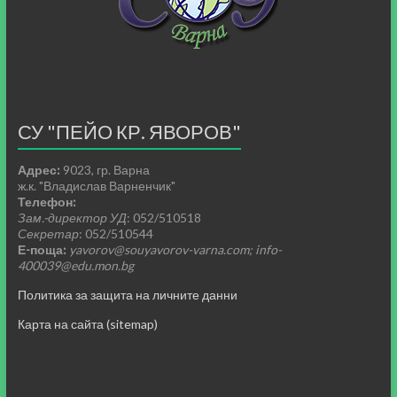
СУ "ПЕЙО КР. ЯВОРОВ"
Адрес:
9023, гр. Варна
ж.к. "Владислав Варненчик"
Телефон:
Зам.-директор УД
: 052/510518
Секретар
: 052/510544
Е-поща:
yavorov@souyavorov-varna.com; info-
400039@edu.mon.bg
Политика за защита на личните данни
Карта на сайта (sitemap)