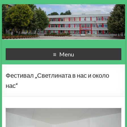
СУ "Пейо Кр. Яворов"
Училище, мой свят чудесен!
Menu
гр. Варна
Фестивал „Светлината в нас и около
нас“