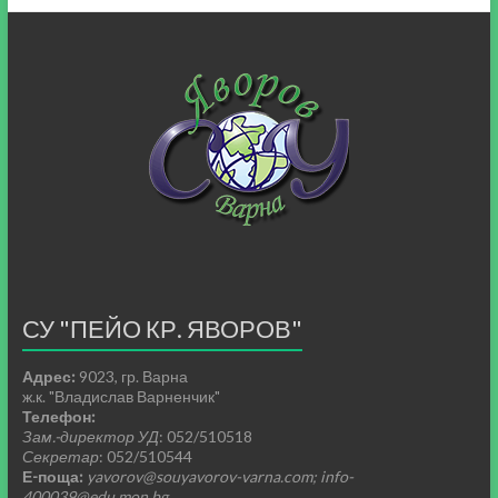
СУ "ПЕЙО КР. ЯВОРОВ"
Адрес:
9023, гр. Варна
ж.к. "Владислав Варненчик"
Телефон:
Зам.-директор УД
: 052/510518
Секретар
: 052/510544
Е-поща:
yavorov@souyavorov-varna.com; info-
400039@edu.mon.bg