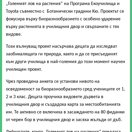
„Големият лов на растения“ на Програма Екоучилища и
Toyota
съвместно с
Ботанически градини Kю. Проектът се
фокусира върху биоразнообразието с особено ударение
върху растенията в училищния двор и свързаните с тях
видове.
Този вълнуващ проект насърчава децата да изследват
заобикалящата ги природа, както и да се присъединят
към други училища в най-големия до този момент научен
училищен проект.
Чрез проведена анкета се установи нивото на
осведоменост за биоразнообразието сред учениците от 1,
2 и 3 клас. Децата проучиха видовете дървета в
училищния двор и създадоха карта за местообитанията
им. Те активно се включиха в засаждането на 80 фиданки
от черен бор в училищния двор и засяха жълъди от дъб.
Дейностите, които „Големият лов на растения“ предлага,