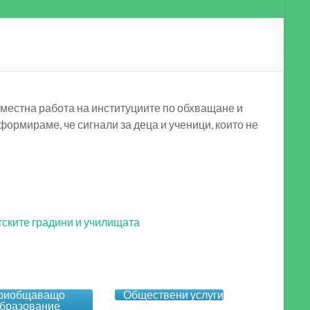
вместна работа на институциите по обхващане и
ормираме, че сигнали за деца и ученици, които не
етските градини и училищата
риобщаващо
Обществени услуги
бразование