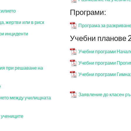
Програми:
силието
а, жертви или в риск
Програма за разкриване
ри инциденти
Учебни планове 2
Учебни програми Начал
Учебни програми Проги
ция при решаване на
Учебни програми Гимна
е
Заявление до класен ръ
ието между училищната
а учениците