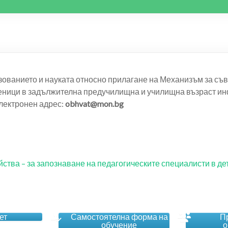
зованието и науката относно прилагане на Механизъм за съ
еници в задължителна предучилищна и училищна възраст инф
лектронен адрес:
obhvat@mon.bg
йства – за запознаване на педагогическите специалисти в д
ет
Самостоятелна форма на
П
обучение
о