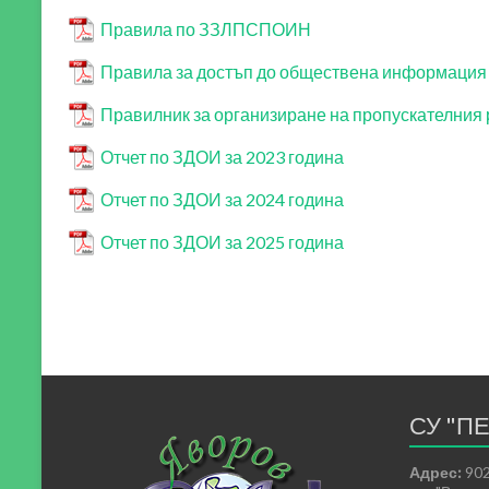
Правила по ЗЗЛПСПОИН
Правила за достъп до обществена информация
Правилник за организиране на пропускателния
Отчет по ЗДОИ за 2023 година
Отчет по ЗДОИ за 2024 година
Отчет по ЗДОИ за 2025 година
СУ "П
Адрес:
902