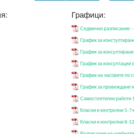
я:
Графици:
Седмично разписание - I
График за констултиран
График за консултиране
График за консултации от
График на часовете по 
График за провеждане 
Самостоятелни работи 1
Класни и контролни 5-7 
Класни и контролни 8-12
Разписание на учебните