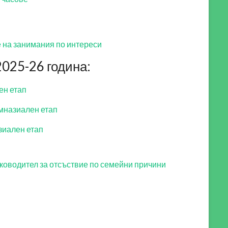
 на занимания по интереси
025-26 година:
ен етап
мназиален етап
зиален етап
ководител за отсъствие по семейни причини