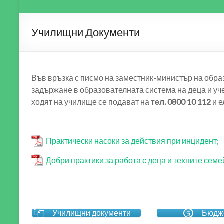
Училищни Документи
Във връзка с писмо на заместник-министър на обра
задържане в образователната система на деца и уч
ходят на училище се подават на
тел. 0800 10 112
и е
Практически насоки за действия при инцидент;
Добри практики за работа с деца и техните семе
Училищни документи
Бюдж