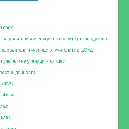
I срок
е на родители и ученици от класните ръководители
 на родители и ученици от учителите в ЦОУД
 учители на ученици I-XII клас
спортни дейности
на ФУЧ
-4 клас
клас
 клас
 часове