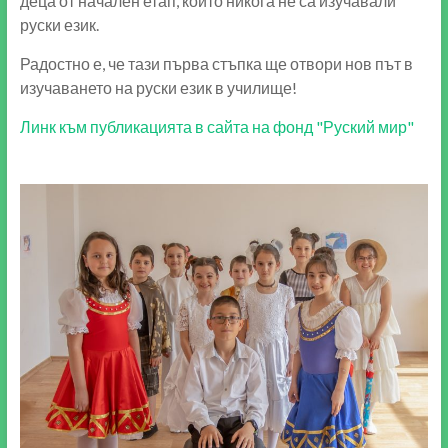
деца от начален етап, които никога не са изучавали
руски език.
Радостно е, че тази първа стъпка ще отвори нов път в
изучаването на руски език в училище!
Линк към публикацията в сайта на фонд "Руский мир"