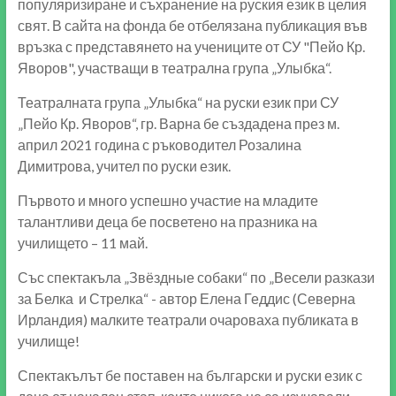
популяризиране и съхранение на руския език в целия
свят. В сайта на фонда бе отбелязана публикация във
връзка с представянето на учениците от СУ "Пейо Кр.
Яворов", участващи в театрална група „Улыбка“.
Театралната група „Улыбка“ на руски език при СУ
„Пейо Кр. Яворов“, гр. Варна бе създадена през м.
април 2021 година с ръководител Розалина
Димитрова, учител по руски език.
Първото и много успешно участие на младите
талантливи деца бе посветено на празника на
училището – 11 май.
Със спектакъла „Звёздные собаки“ по „Весели разкази
за Белка и Стрелка“ - автор Елена Геддис (Северна
Ирландия) малките театрали очароваха публиката в
училище!
Спектакълът бе поставен на български и руски език с