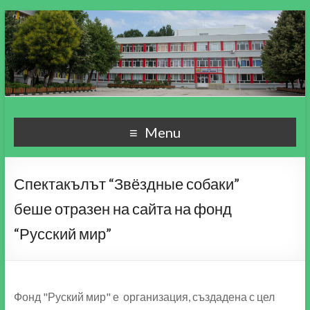
СУ "Пейо Кр. Яворов"
Училище, мой свят чудесен!
Menu
гр. Варна
Спектакълът “Звёздные собаки”
беше отразен на сайта на фонд
“Русский мир”
Фонд "Руский мир" е организация, създадена с цел