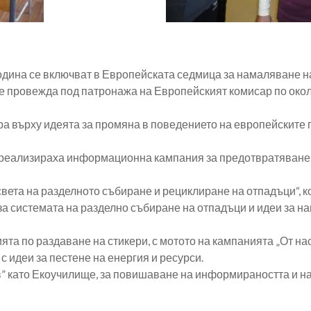
 година се включват в Европейската седмица за намаляване 
е провежда под патронажа на Европейският комисар по окол
а върху идеята за промяна в поведението на европейските
ба реализираха информационна кампания за предотвратяван
ета на разделното събиране и рециклиране на отпадъци“, коя
а системата на разделно събиране на отпадъци и идеи за на
ята по раздаване на стикери, с мотото на кампанията „От нас
 с идеи за пестене на енергия и ресурси.
в” като Екоучилище, за повишаване на информираността и н