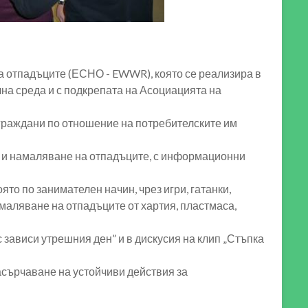
на отпадъците (ЕСНО - EWWR), която се реализира в
на среда и с подкрепата на Асоциацията на
 граждани по отношение на потребителските им
е и намаляване на отпадъците, с информационни
то по занимателен начин, чрез игри, гатанки,
маляване на отпадъците от хартия, пластмаса,
 зависи утрешния ден” и в дискусия на клип „Стъпка
асърчаване на устойчиви действия за