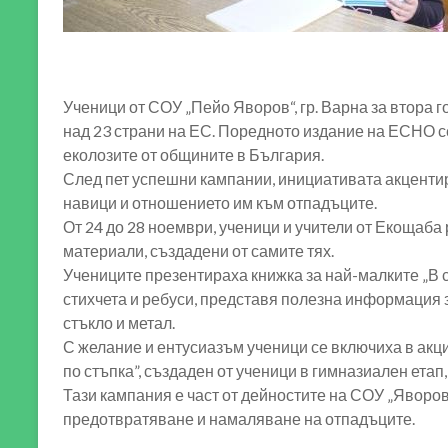
Ученици от СОУ „Пейо Яворов“, гр. Варна за втора
над 23 страни на ЕС. Поредното издание на ЕСНО с
еколозите от общините в България.
След пет успешни кампании, инициативата акцентир
навици и отношението им към отпадъците.
От 24 до 28 ноември, ученици и учители от Екоща
материали, създадени от самите тях.
Учениците презентираха книжка за най-малките „В св
стихчета и ребуси, представя полезна информация з
стъкло и метал.
С желание и ентусиазъм ученици се включиха в акци
по стъпка”, създаден от ученици в гимназиален етап,
Тази кампания е част от дейностите на СОУ „Яворо
предотвратяване и намаляване на отпадъците.