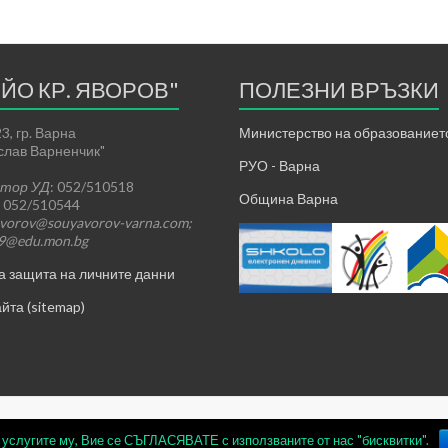
ЕЙО КР. ЯВОРОВ"
ПОЛЕЗНИ ВРЪЗКИ
3, гр. Варна
Министерство на образованието
ислав Варненчик"
РУО - Варна
ктор УД
: 052/510518
Община Варна
: 052/510544
vorov@souyavorov-varna.com;
39@edu.mon.bg
а защита на личните данни
йта (sitemap)
е услугите му, Вие се СЪГЛАСЯВАТЕ с използваните от нас "бисквитки".