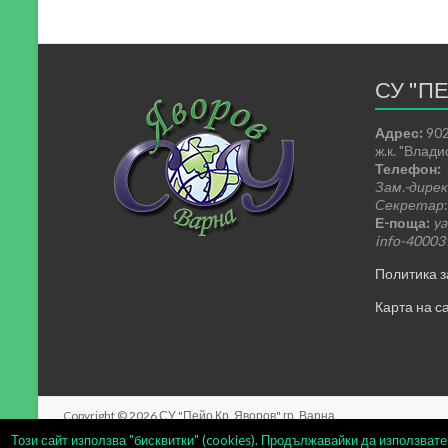
СУ "П
Адрес:
902
ж.к. "Влад
Телефон:
Зам.-дире
Секретар
Е-поща:
ya
info-4000
Политика з
Карта на са
Copyright © 2026
СУ "Пейо Кр. Яворов" гр. Варна
.
Този сайт използва "бисквитки" (cookies). Продължавайки да използват